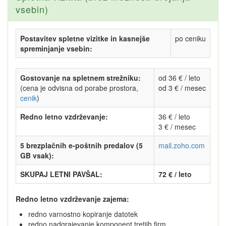
vsebin)
Postavitev spletne vizitke in kasnejše
po ceniku
spreminjanje vsebin:
Gostovanje na spletnem strežniku:
od 36 € / leto
(cena je odvisna od porabe prostora,
od 3 € / mesec
cenik
)
Redno letno vzdrževanje:
36 € / leto
3 € / mesec
5 brezplačnih e-poštnih predalov (5
mail.zoho.com
GB vsak):
SKUPAJ LETNI PAVŠAL:
72 € / leto
Redno letno vzdrževanje zajema:
redno varnostno kopiranje datotek
redno nadgrajevanje komponent tretjih firm