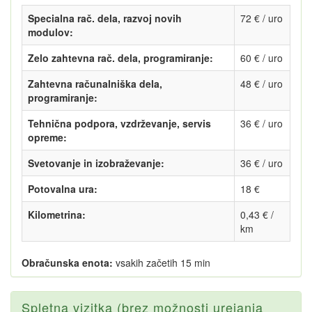
Specialna rač. dela, razvoj novih
72 € / uro
modulov:
Zelo zahtevna rač. dela, programiranje:
60 € / uro
Zahtevna računalniška dela,
48 € / uro
programiranje:
Tehnična podpora, vzdrževanje, servis
36 € / uro
opreme:
Svetovanje in izobraževanje:
36 € / uro
Potovalna ura:
18 €
Kilometrina:
0,43 € /
km
Obračunska enota:
vsakih začetih 15 min
Spletna vizitka (brez možnosti urejanja