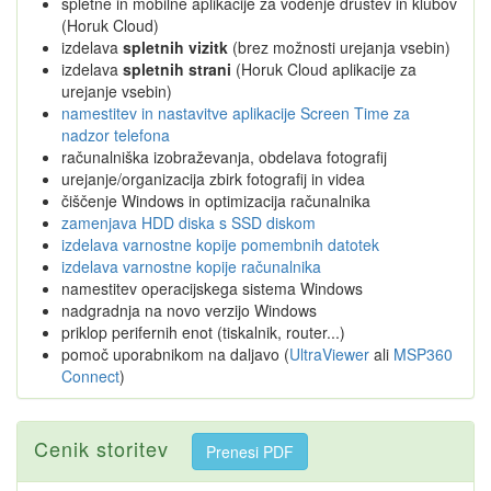
spletne in mobilne aplikacije za vodenje društev in klubov
(Horuk Cloud)
izdelava
spletnih vizitk
(brez možnosti urejanja vsebin)
izdelava
spletnih strani
(Horuk Cloud aplikacije za
urejanje vsebin)
namestitev in nastavitve aplikacije Screen Time za
nadzor telefona
računalniška izobraževanja, obdelava fotografij
urejanje/organizacija zbirk fotografij in videa
čiščenje Windows in optimizacija računalnika
zamenjava HDD diska s SSD diskom
izdelava varnostne kopije pomembnih datotek
izdelava varnostne kopije računalnika
namestitev operacijskega sistema Windows
nadgradnja na novo verzijo Windows
priklop perifernih enot (tiskalnik, router...)
pomoč uporabnikom na daljavo (
UltraViewer
ali
MSP360
Connect
)
Cenik storitev
Prenesi PDF