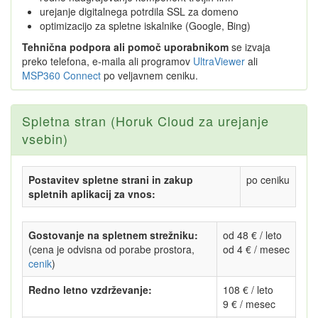
urejanje digitalnega potrdila SSL za domeno
optimizacijo za spletne iskalnike (Google, Bing)
Tehnična podpora ali pomoč uporabnikom
se izvaja
preko telefona, e-maila ali programov
UltraViewer
ali
MSP360 Connect
po veljavnem ceniku.
Spletna stran (Horuk Cloud za urejanje
vsebin)
Postavitev spletne strani in zakup
po ceniku
spletnih aplikacij za vnos:
Gostovanje na spletnem strežniku:
od 48 € / leto
(cena je odvisna od porabe prostora,
od 4 € / mesec
cenik
)
Redno letno vzdrževanje:
108 € / leto
9 € / mesec