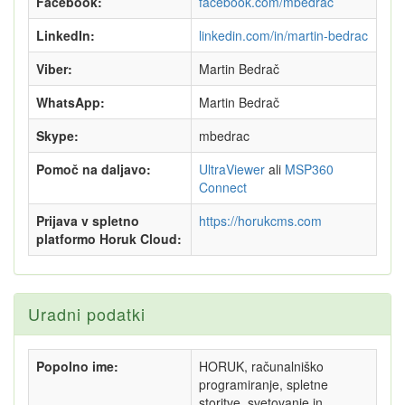
Facebook:
facebook.com/mbedrac
LinkedIn:
linkedin.com/in/martin-bedrac
Viber:
Martin Bedrač
WhatsApp:
Martin Bedrač
Skype:
mbedrac
Pomoč na daljavo:
UltraViewer
ali
MSP360
Connect
Prijava v spletno
https://horukcms.com
platformo Horuk Cloud:
Uradni podatki
Popolno ime:
HORUK, računalniško
programiranje, spletne
storitve, svetovanje in