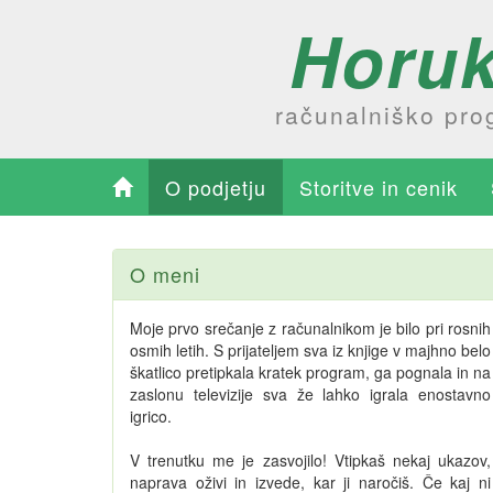
Horuk
računalniško prog
O podjetju
Storitve in cenik
O meni
Moje prvo srečanje z računalnikom je bilo pri rosnih
osmih letih. S prijateljem sva iz knjige v majhno belo
škatlico pretipkala kratek program, ga pognala in na
zaslonu televizije sva že lahko igrala enostavno
igrico.
V trenutku me je zasvojilo! Vtipkaš nekaj ukazov,
naprava oživi in izvede, kar ji naročiš. Če kaj ni