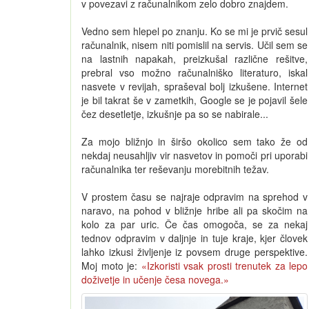
v povezavi z računalnikom zelo dobro znajdem.
Vedno sem hlepel po znanju. Ko se mi je prvič sesul
računalnik, nisem niti pomislil na servis. Učil sem se
na lastnih napakah, preizkušal različne rešitve,
prebral vso možno računalniško literaturo, iskal
nasvete v revijah, spraševal bolj izkušene. Internet
je bil takrat še v zametkih, Google se je pojavil šele
čez desetletje, izkušnje pa so se nabirale...
Za mojo bližnjo in širšo okolico sem tako že od
nekdaj neusahljiv vir nasvetov in pomoči pri uporabi
računalnika ter reševanju morebitnih težav.
V prostem času se najraje odpravim na sprehod v
naravo, na pohod v bližnje hribe ali pa skočim na
kolo za par uric. Če čas omogoča, se za nekaj
tednov odpravim v daljnje in tuje kraje, kjer človek
lahko izkusi življenje iz povsem druge perspektive.
Moj moto je:
«Izkoristi vsak prosti trenutek za lepo
doživetje in učenje česa novega.»