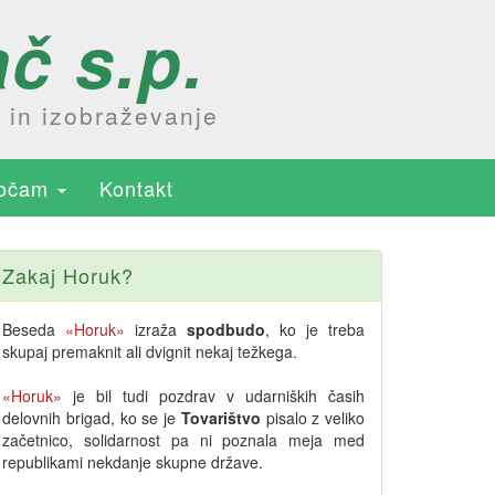
č s.p.
e in izobraževanje
ročam
Kontakt
Zakaj Horuk?
Beseda
«Horuk»
izraža
spodbudo
, ko je treba
skupaj premaknit ali dvignit nekaj težkega.
«Horuk»
je bil tudi pozdrav v udarniških časih
delovnih brigad, ko se je
Tovarištvo
pisalo z veliko
začetnico, solidarnost pa ni poznala meja med
republikami nekdanje skupne države.