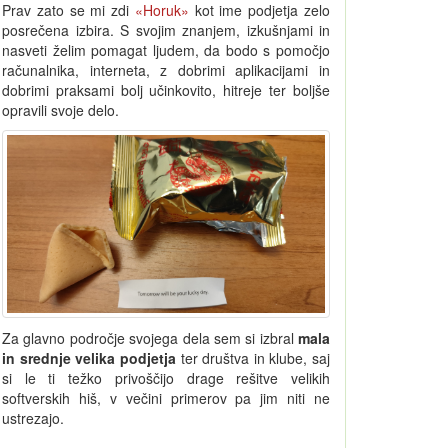
Prav zato se mi zdi
«Horuk»
kot ime podjetja zelo
posrečena izbira. S svojim znanjem, izkušnjami in
nasveti želim pomagat ljudem, da bodo s pomočjo
računalnika, interneta, z dobrimi aplikacijami in
dobrimi praksami bolj učinkovito, hitreje ter boljše
opravili svoje delo.
Za glavno področje svojega dela sem si izbral
mala
in srednje velika podjetja
ter društva in klube, saj
si le ti težko privoščijo drage rešitve velikih
softverskih hiš, v večini primerov pa jim niti ne
ustrezajo.