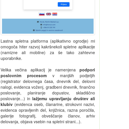
Lastna spletna platforma (aplikativno ogrodje) mi
omogoča hiter razvoj kakršnekoli spletne aplikacije
(namizne ali mobilne) za še tako zahtevne
uporabnike.
Velika večina aplikacij je namenjena
podpori
poslovnim procesom
v manjših podjetjih
(registrator delovnega časa, dnevnik del, delovni
nalogi, evidenca voženj, gradbeni dnevnik, finančno
poslovanje, planiranje dopustov, skladiščno
poslovanje...) in
lažjemu upravljanju društev ali
klubiv
(evidenca oseb, članarine, strokovni nazivi,
evidenca opravljenih del, knjižnica, razna poročila,
galerije fotografij, obveščanje članov, arhiv
delovanja, objava vsebin na spletni strani...).