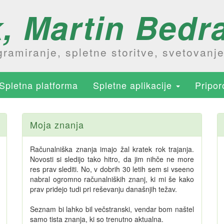
, Martin Bedra
ramiranje, spletne storitve, svetovanj
Spletna platforma
Spletne aplikacije
Pripo
Moja znanja
Računalniška znanja imajo žal kratek rok trajanja.
Novosti si sledijo tako hitro, da jim nihče ne more
res prav slediti. No, v dobrih 30 letih sem si vseeno
nabral ogromno računalniških znanj, ki mi še kako
prav pridejo tudi pri reševanju današnjih težav.
Seznam bi lahko bil večstranski, vendar bom naštel
samo tista znanja, ki so trenutno aktualna.