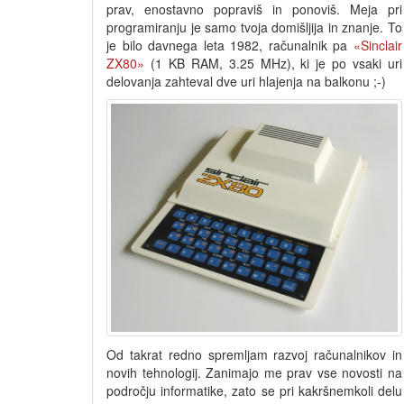
prav, enostavno popraviš in ponoviš. Meja pri
programiranju je samo tvoja domišljija in znanje. To
je bilo davnega leta 1982, računalnik pa
«Sinclair
ZX80»
(1 KB RAM, 3.25 MHz), ki je po vsaki uri
delovanja zahteval dve uri hlajenja na balkonu ;-)
Od takrat redno spremljam razvoj računalnikov in
novih tehnologij. Zanimajo me prav vse novosti na
področju informatike, zato se pri kakršnemkoli delu