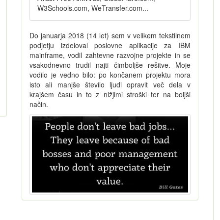
W3Schools.com, WeTransfer.com...
Do januarja 2018 (14 let) sem v velikem tekstilnem
podjetju izdeloval poslovne aplikacije za IBM
mainframe, vodil zahtevne razvojne projekte in se
vsakodnevno trudil najti čimboljše rešitve. Moje
vodilo je vedno bilo: po končanem projektu mora
isto ali manjše število ljudi opravit več dela v
krajšem času in to z nižjimi stroški ter na boljši
način.