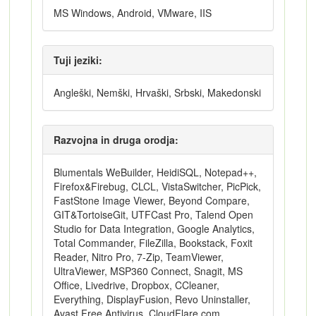
MS Windows, Android, VMware, IIS
Tuji jeziki:
Angleški, Nemški, Hrvaški, Srbski, Makedonski
Razvojna in druga orodja:
Blumentals WeBuilder, HeidiSQL, Notepad++,
Firefox&Firebug, CLCL, VistaSwitcher, PicPick,
FastStone Image Viewer, Beyond Compare,
GIT&TortoiseGit, UTFCast Pro, Talend Open
Studio for Data Integration, Google Analytics,
Total Commander, FileZilla, Bookstack, Foxit
Reader, Nitro Pro, 7-Zip, TeamViewer,
UltraViewer, MSP360 Connect, Snagit, MS
Office, Livedrive, Dropbox, CCleaner,
Everything, DisplayFusion, Revo Uninstaller,
Avast Free Antivirus, CloudFlare.com,